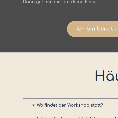
Dann geh mit mir auf deine Reise.
Ich bin bereit -
Häu
Wo findet der Workshop statt?